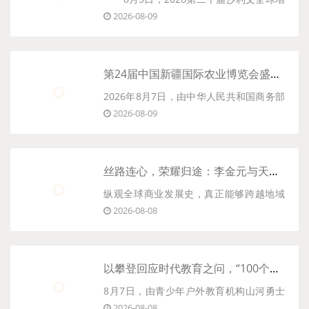
匠心突破，这......
2026-08-09
长、科创与领导力峰会暨第五届新投资大
会“上市公司高质量发展论坛”在上海举行。
在这场聚焦增长质量与价值实现的论坛
第24届中国新疆国际农业博览会盛大开幕，全产业链创新成果集中亮相，丝路农业合作平台功能日益凸显
上，天立国际控股(01773.HK)旗下智慧教
2026年8月7日，由中华人民共和国商务部
育品牌启鸣达人(下称......
2026-08-09
批准、乌鲁木齐市人民政府支持、国家5A
级农业认证、UFI国际展览业协会认证的第
24届中国新疆国际农业博览会在新疆国际
丝路连心，荣耀归途：李金元与天狮的全球人文实践
会展中心开幕。
纵观全球商业发展史，真正能够跨越地域
2026-08-08
边界、穿越文化差异的企业家，其价值往
本届展会由振威国际会展集团、新疆土壤
往不只体现在商业规模与市场版图之上。
与肥......
那些真正具有时代意义的创业者，更像是
以攀登回应时代教育之问，“100个中国校长上雪山”首发团正式出征
文明之间的“织网者”——他们以商业为纽
8月7日，由青少年户外教育机构山河勇士
带，却不止步于商业......
2026-08-08