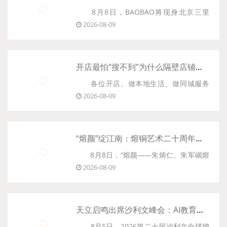
8月8日，BAOBAO将现身北京三里
这是一部记录个人成长、创业历程与
2026-08-09
屯“LET’S BAOBAO”家居美学展。
人生思考的纪实作品，也是王晓芹二十余
年创业实践与人生感悟的总结。
这把由爱依瑞斯推出的休闲椅，在过
开店最怕“搜不到”为什么隔壁店铺没花钱，ai却天天给他免费派单？
去五个月内已完成两次关键亮相：3月在今
书中，她回望自己从......
各位开店、做本地生活、做同城服务
日美术馆新品美学品鉴会上面向设计圈层
2026-08-09
的老板们，今天咱们来聊个能让人气得睡
首发，7月底在全国经销商峰会......
不着觉的现象。
“熔颜”绽江南：熔铜艺术二十周年，朱炳仁朱军岷首度联展无锡启幕
你有没有仔细观察过隔壁同行的店？
8月8日，“熔颜——朱炳仁、朱军岷熔
论装修，你花了三四十万精装修，他那小
2026-08-09
铜艺术二十周年联展”在无锡博物院正式启
店简简单单； 论技术和产品，你选的都是
幕。作为朱氏父子在熔铜艺术诞生二十周
好......
年之际的首度联展，本次展览以百余件熔
天立启鸣出席沙利文峰会：AI教育不是工具竞赛，是场景深耕
铜精品，系统呈现了“一门双国遗”传承人的
8月5日，2026第二十届沙利文全球增