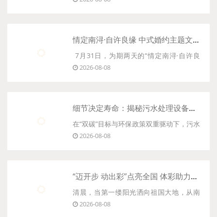
与高性能户外品牌PELLIOT联合发起的大型
教育实践公益项目“100个中国校长上雪
山”首发团，在海拔5005米的岗什卡三峰脚
情定南浔·自许良缘 中式婚约主题文化之旅圆满落幕
下正式出征。来自全国14个省市的20位中
7月31日，为期两天的“情定南浔·自许良
小学校长，以及25位......
2026-08-08
缘”中式婚约主题文化之旅，在江南水乡南
浔古镇诗意收官。十位来自长三角地区的
佳丽，身着明制华服，于小桥流水间完成
细节决定寿命：揭秘污水处理设备的“硬核”品质
了一场庄严而浪漫的沉浸式婚约仪式——
在“双碳”目标与环保政策双重驱动下，污水
这场穿越时空的古......
2026-08-08
处理行业正经历从单纯的“成本中心”向“价
值高地”的深刻转型。传统污水处理模式往
往面临占地大、能耗高、运维难等痛点，
“迈开步 动出彩”点亮全国 体彩助力全民健身日，绘就“体育强国”活力画卷
而一体化污水处理设备凭借其高度集成、
清晨，当第一缕阳光洒向祖国大地，从南
低碳节能的......
2026-08-08
海之滨到北国边陲，无数个跃动的身影交