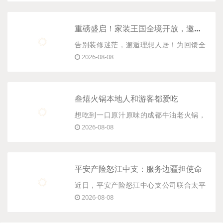
织成这个夏天最动人的风景。8月8日，第1
8个“全民健身日”如约而至，从佛山“体质问
重磅盛启！家装王国全境开放，邀您沉浸式解锁理想家
诊”到鹤岗冰壶爱好者，从三明千人展演到
告别装修迷茫，邂逅理想人居！为回馈全
天津银龄风采......
2026-08-08
城市民的长久支持与信赖，家装王国将于
本月15日、16日全境全域开放，全场景展
厅、全品类建材、全风格样板间、全流程
叁熺火锅本地人和游客都爱吃
家装服务全面解锁，面向全城市民免费开
想吃到一口原汁原味的成都牛油老火锅，
放体验，诚挚邀请每一......
2026-08-08
不用扎堆春熙路、太古里网红门店，很多
本地老饕、来成都旅行的外地游客，都会
专门导航奔赴锦江区东光社区老巷，打卡
平安产险怒江中支：服务边疆担使命
这家低调火爆的叁熺火锅，长期出现在各
近日，平安产险怒江中心支公司联合太平
类“成都最好吃的火锅......
2026-08-08
洋产险怒江中心支公司，组织党员代表及
业务骨干赴泸水市片马镇，开展“警企共