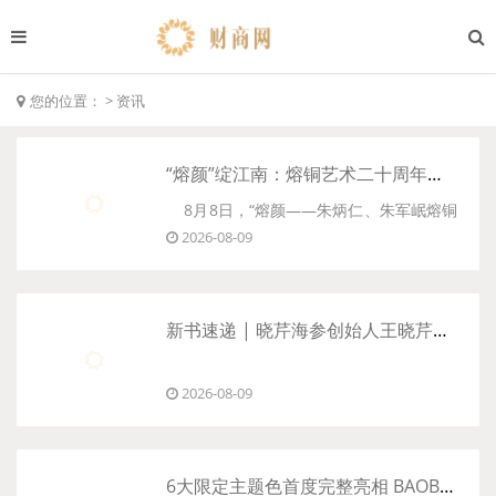
您的位置：
>
资讯
“熔颜”绽江南：熔铜艺术二十周年，朱炳仁朱军岷首度联展无锡启幕
8月8日，“熔颜——朱炳仁、朱军岷熔铜
2026-08-09
艺术二十周年联展”在无锡博物院正式启
幕。作为朱氏父子在熔铜艺术诞生二十周
年之际的首度联展，本次展览以百余件熔
新书速递 | 晓芹海参创始人王晓芹《麻烦哲学》正式出版
铜精品，系统呈现了“一门双国遗”传承人的
匠心突破，......
2026-08-09
8月4日，晓芹海参创始人王晓芹女士
的创业力作《麻烦哲学》正式出版发行。
6大限定主题色首度完整亮相 BAOBAO休闲椅三里屯邀你入座亲测