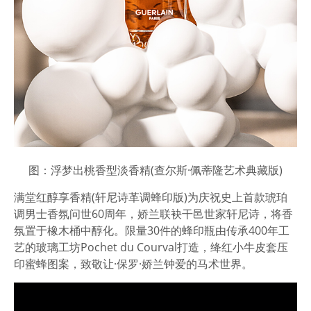
图：浮梦出桃香型淡香精(查尔斯·佩蒂隆艺术典藏版)
满堂红醇享香精(轩尼诗革调蜂印版)为庆祝史上首款琥珀
调男士香氛问世60周年，娇兰联袂干邑世家轩尼诗，将香
氛置于橡木桶中醇化。限量30件的蜂印瓶由传承400年工
艺的玻璃工坊Pochet du Courval打造，绛红小牛皮套压
印蜜蜂图案，致敬让·保罗·娇兰钟爱的马术世界。