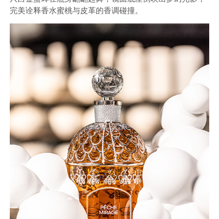
完美诠释香水蜜桃与皮革的香调碰撞。