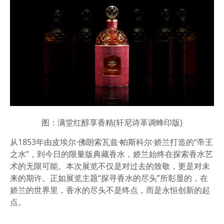
图：满堂红醇享香精(轩尼诗革调蜂印版)
从1853年由皮埃尔·佛朗索瓦兹·帕斯科尔·娇兰打造的“帝王
之水”，到今日的限量版典藏香水，娇兰始终在探索香水艺
术的无限可能。本次展览不仅是对过去的致敬，更是对未
来的期许。正如展览主题“探寻香水的尽头”所彰显的，在
娇兰的世界里，香水的尽头不是终点，而是永恒创新的起
点。