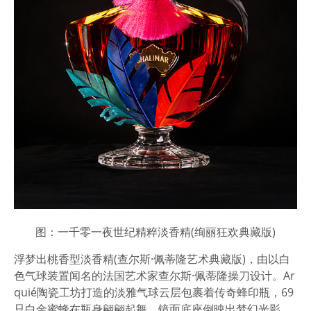
图：一千零一夜世纪精粹淡香精(绚丽狂欢典藏版)
浮梦出桃香型淡香精(查尔斯·佩蒂隆艺术典藏版)，由以白
色气球装置闻名的法国艺术家查尔斯·佩蒂隆操刀设计。Ar
quié陶瓷工坊打造的淡雅气球云层包裹着传奇蜂印瓶，69
只白金蜜蜂在瓶身翩翩起舞，镜面底座倒映出梦幻光影，