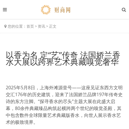
您的位置：
首页
>
资讯
>
正文
以香为名 定“艺”传奇 法国娇兰香
水大展以跨界艺术典藏嗅觉奢华
2025年5月8日，上海外滩源壹号——这座见证东西方文明
交汇176年的历史建筑，迎来了法国娇兰品牌197年传奇史
诗的东方注脚。“探寻香水的尽头”主题大展在此盛大启
幕，80余件典藏臻品构筑起横跨两个世纪的嗅觉圣殿，其
中包含数件全球限量艺术典藏版香水，向世人展示香水艺
术的极致境界。