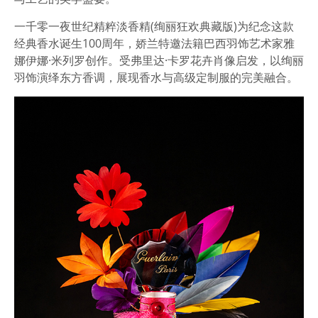
一千零一夜世纪精粹淡香精(绚丽狂欢典藏版)为纪念这款
经典香水诞生100周年，娇兰特邀法籍巴西羽饰艺术家雅
娜伊娜·米列罗创作。受弗里达·卡罗花卉肖像启发，以绚丽
羽饰演绎东方香调，展现香水与高级定制服的完美融合。