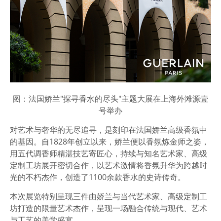
图：法国娇兰"探寻香水的尽头"主题大展在上海外滩源壹
号举办
对艺术与奢华的无尽追寻，是刻印在法国娇兰高级香氛中
的基因。自1828年创立以来，娇兰便以香氛炼金师之姿，
用五代调香师精湛技艺寄匠心，持续与知名艺术家、高级
定制工坊展开密切合作，以艺术激情将香氛升华为跨越时
光的不朽杰作，创造了1100余款香水的史诗传奇。
本次展览特别呈现三件由娇兰与当代艺术家、高级定制工
坊打造的限量艺术杰作，呈现一场融合传统与现代、艺术
与工艺的美学盛宴。