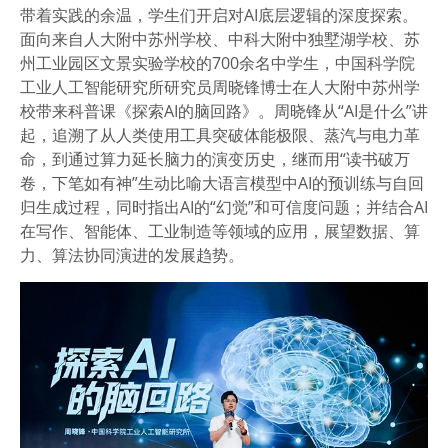
带着实践的余温，学生们开启对AI底层逻辑的深度探索。
面向来自人大附中苏州学校、中科大附中独墅湖学校、苏
州工业园区文景实验学校的700余名中学生，中国科学院
工业人工智能研究所研究员周晓锋博士在人大附中苏州学
校带来科普课《探索AI的脑回路》。周晓锋从“AI是什么”讲
起，追溯了从人类使用工具突破体能极限、蒸汽与电力革
命，到通过算力延长脑力的演变历史，继而用“读书破万
卷，下笔如有神”生动比喻大语言模型中AI的预训练与自回
归生成过程，同时指出AI的“幻觉”和可信度问题；并结合AI
在写作、智能体、工业制造等领域的应用，展望数据、算
力、算法协同演进的发展趋势。