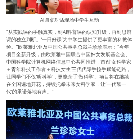
AI圆桌对话现场中学生互动
“从实践课的手触真实，到AI科普课的认知升级，再到思辨
课的独立判断。‘一日好课’为中学生提供了更丰富的科教体
验。”欧莱雅北亚及中国公共事务总裁兰珍珍表示
：
“今年
项目全新升级，由欧莱雅中国联合中国妇女发展基金会、
中国科学院计算机网络信息中心共同推进，首创‘女科学家
＋青年科技工作者＋科技女生’三代代际手拉手赋能链路，
让同学们不仅‘听科学’，更能亲手‘做科学’。项目将在继续
在全国遍地开花，持续托举未来女科学家，让‘一代耀一
代’的承诺落地有声。”