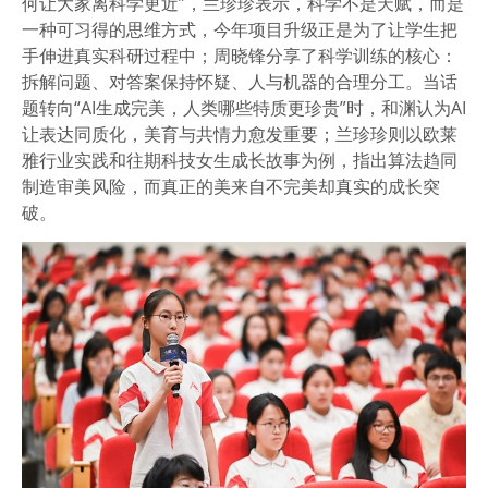
何让大家离科学更近”，兰珍珍表示，科学不是天赋，而是
一种可习得的思维方式，今年项目升级正是为了让学生把
手伸进真实科研过程中；周晓锋分享了科学训练的核心：
拆解问题、对答案保持怀疑、人与机器的合理分工。当话
题转向“AI生成完美，人类哪些特质更珍贵”时，和渊认为AI
让表达同质化，美育与共情力愈发重要；兰珍珍则以欧莱
雅行业实践和往期科技女生成长故事为例，指出算法趋同
制造审美风险，而真正的美来自不完美却真实的成长突
破。